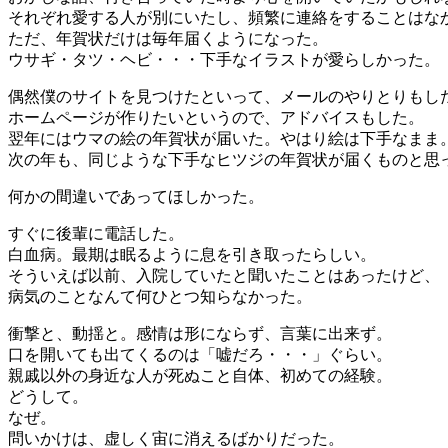
それぞれ愛する人が別にいたし、頻繁に連絡をすることはな
ただ、年賀状だけは毎年届くようになった。
ウサギ・タツ・ヘビ・・・下手なイラストが愛らしかった。
偶然僕のサイトを見つけたといって、メールのやりとりもし
ホームページが作りたいというので、アドバイスもした。
翌年にはウマの絵の年賀状が届いた。やはり絵は下手なまま
次の年も、同じような下手なヒツジの年賀状が届くものと思
何かの間違いであってほしかった。
すぐに後輩に電話した。
白血病。最期は眠るように息を引き取ったらしい。
そういえば以前、入院していたと聞いたことはあったけど、
病気のことなんて何ひとつ知らなかった。
衝撃と、動揺と。感情は形にならず、言葉に出来ず。
口を開いても出てくるのは「嘘だろ・・・」ぐらい。
親戚以外の身近な人が死ぬこと自体、初めての経験。
どうして。
なぜ。
問いかけは、虚しく宙に消えるばかりだった。