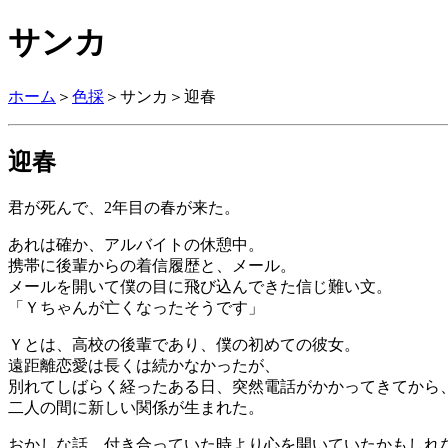
サンカ
ホーム
＞
色採
＞サンカ＞迎春
迎春
君が死んで、2年目の春が来た。
あれは確か、アルバイトの休憩中。
携帯に後輩からの着信履歴と、メール。
メールを開いて僕の目に飛び込んできた信じ難い文。
「Ｙちゃんが亡くなったそうです」
Ｙとは、高校の後輩であり、僕の初めての彼女。
遠距離恋愛は長くは続かなかったが、
別れてしばらく経ったある日、突然電話がかかってきてから
二人の間に新しい関係が生まれた。
おかしな話、付き合っていた時より心を開いていたかもしれ